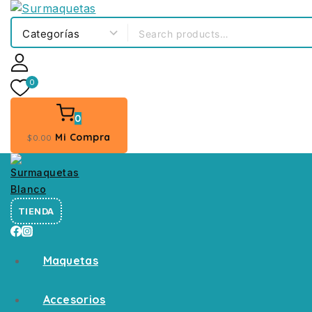
0
0
Mi Compra
$
0
.00
TIENDA
Maquetas
Accesorios