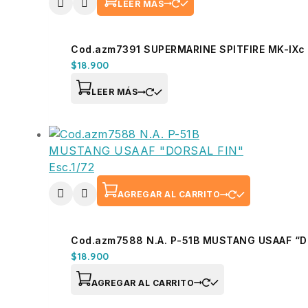
LEER MÁS
Cod.azm7391 SUPERMARINE SPITFIRE MK-IXc
$
18.900
LEER MÁS
AGREGAR AL CARRITO
Cod.azm7588 N.A. P-51B MUSTANG USAAF “DO
$
18.900
AGREGAR AL CARRITO