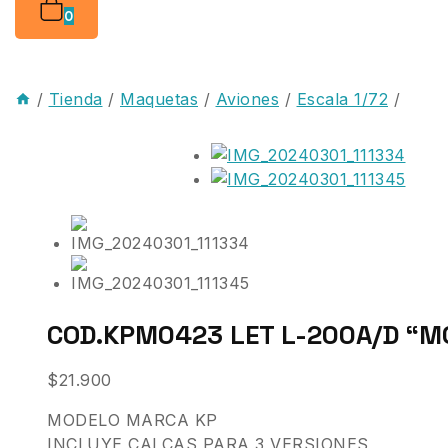
0
/
Tienda
/
Maquetas
/
Aviones
/
Escala 1/72
/
COD.KPM0423 LET L-200A/D “M
$
21.900
MODELO MARCA KP
INCLUYE CALCAS PARA 3 VERSIONES