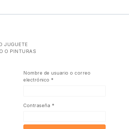
NO JUGUETE
O O PINTURAS
0,5 kg
30 × 20 × 10 cm
Nombre de usuario o correo
electrónico
*
Contraseña
*