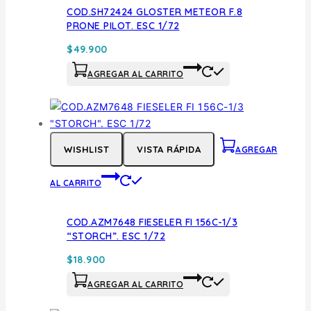
COD.SH72424 GLOSTER METEOR F.8
PRONE PILOT. ESC 1/72
$
49.900
AGREGAR AL CARRITO
WISHLIST
VISTA RÁPIDA
AGREGAR
AL CARRITO
COD.AZM7648 FIESELER FI 156C-1/3
“STORCH”. ESC 1/72
$
18.900
AGREGAR AL CARRITO