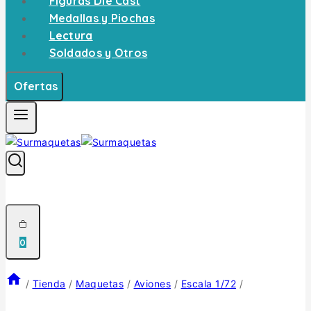
Figuras Die Cast
Medallas y Piochas
Lectura
Soldados y Otros
Ofertas
0
/
Tienda
/
Maquetas
/
Aviones
/
Escala 1/72
/