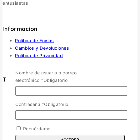
entusiastas.
Informacion
Política de Envíos
Cambios y Devoluciones
Política de Privacidad
Términos y Condiciones
Nombre de usuario o correo
Tienda
electrónico
*
Obligatorio
Aviones
TOGGLE CHILD MENU
Contraseña
*
Obligatorio
Escala 1/72
Escala 1/48
Escala 1/144
Recuérdame
Escala 1/32
Otras
ACCEDER