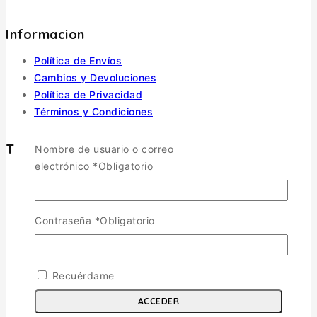
Informacion
Política de Envíos
Cambios y Devoluciones
Política de Privacidad
Términos y Condiciones
Tienda
Nombre de usuario o correo
electrónico
*
Obligatorio
Aviones
TOGGLE CHILD MENU
Escala 1/72
Contraseña
*
Obligatorio
Escala 1/48
Escala 1/144
Escala 1/32
Recuérdame
Otras
Helicópteros
ACCEDER