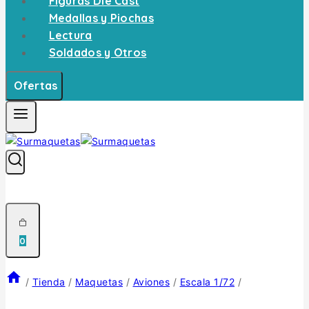
Figuras Die Cast
Medallas y Piochas
Lectura
Soldados y Otros
Ofertas
0
/
Tienda
/
Maquetas
/
Aviones
/
Escala 1/72
/