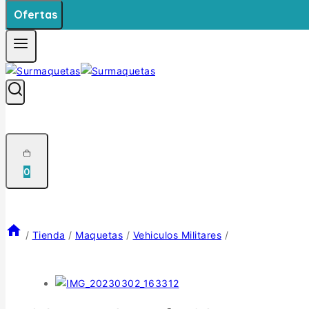
Ofertas
0
/
Tienda
/
Maquetas
/
Vehiculos Militares
/