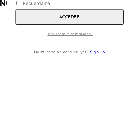
NCE. ESC 1/72
Recuérdame
ACCEDER
¿Olvidaste la contraseña?
Don't have an account yet?
Sign up