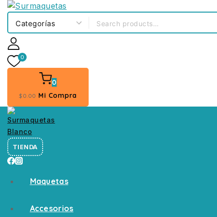
0
0
Mi Compra
$
0
.00
TIENDA
Maquetas
Accesorios