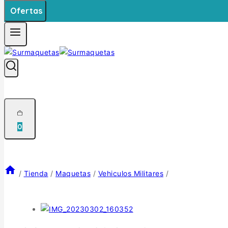
Ofertas
0
/
Tienda
/
Maquetas
/
Vehiculos Militares
/