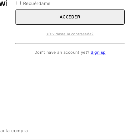
th british crew. ESC 1/35
Recuérdame
ACCEDER
¿Olvidaste la contraseña?
Don't have an account yet?
Sign up
zar la compra