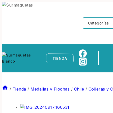
TIENDA
/
Tienda
/
Medallas y Piochas
/
Chile
/
Colleras y 