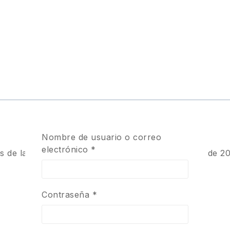
Nombre de usuario o correo
electrónico
*
 de las fuerzas especiales estadounidenses. Más de 200 
0,5 kg
Contraseña
*
30 × 20 × 5 cm