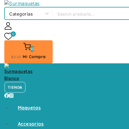
0
0
Mi Compra
$
0
.00
TIENDA
Maquetas
Accesorios