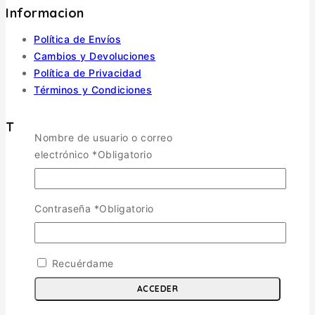
Informacion
Política de Envíos
Cambios y Devoluciones
Política de Privacidad
Términos y Condiciones
Tienda
Nombre de usuario o correo
electrónico
*
Obligatorio
Aviones
TOGGLE CHILD MENU
Escala 1/72
Contraseña
*
Obligatorio
Escala 1/48
Escala 1/144
Escala 1/32
Otras
Recuérdame
Helicópteros
ACCEDER
Vehiculos Militares
TOGGLE CHILD MENU