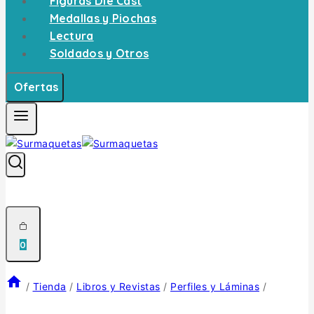
Figuras Die Cast
Medallas y Piochas
Lectura
Soldados y Otros
Ofertas
0
/
Tienda
/
Libros y Revistas
/
Perfiles y Láminas
/